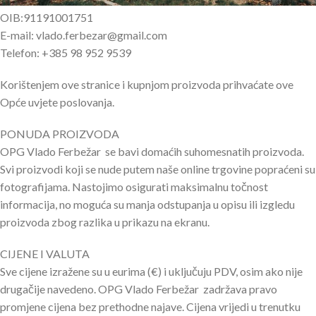
OIB:91191001751
E-mail: vlado.ferbezar@gmail.com
Telefon: +385 98 952 9539
Korištenjem ove stranice i kupnjom proizvoda prihvaćate ove
Opće uvjete poslovanja.
PONUDA PROIZVODA
OPG Vlado Ferbežar se bavi domaćih suhomesnatih proizvoda.
Svi proizvodi koji se nude putem naše online trgovine popraćeni su
fotografijama. Nastojimo osigurati maksimalnu točnost
informacija, no moguća su manja odstupanja u opisu ili izgledu
proizvoda zbog razlika u prikazu na ekranu.
CIJENE I VALUTA
Sve cijene izražene su u eurima (€) i uključuju PDV, osim ako nije
drugačije navedeno. OPG Vlado Ferbežar zadržava pravo
promjene cijena bez prethodne najave. Cijena vrijedi u trenutku