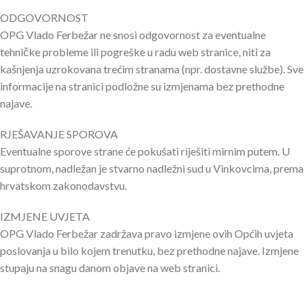
ODGOVORNOST
OPG Vlado Ferbežar ne snosi odgovornost za eventualne
tehničke probleme ili pogreške u radu web stranice, niti za
kašnjenja uzrokovana trećim stranama (npr. dostavne službe). Sve
informacije na stranici podložne su izmjenama bez prethodne
najave.
RJEŠAVANJE SPOROVA
Eventualne sporove strane će pokušati riješiti mirnim putem. U
suprotnom, nadležan je stvarno nadležni sud u Vinkovcima, prema
hrvatskom zakonodavstvu.
IZMJENE UVJETA
OPG Vlado Ferbežar zadržava pravo izmjene ovih Općih uvjeta
poslovanja u bilo kojem trenutku, bez prethodne najave. Izmjene
stupaju na snagu danom objave na web stranici.